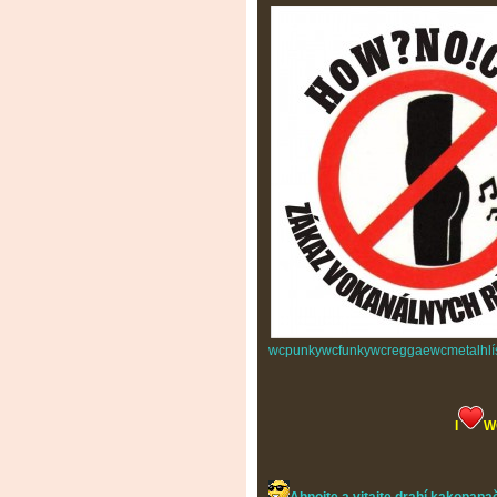
wcpunkywcfunkywcreggaewcmetalhlísta
I
W