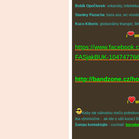
Bobík Opočlovek
: vokanály, intelekt
Stanley Pazucha
: bass ass, wc vood
Kuco Klitoris
: globanálny triangel, š
I
W
https://www.facebook
FASjakBUK-104747766
http://bandzone.cz/
I
Keby ste náhodou niečo potrebova
iba výnimočne - ak ide o váš kurací ž
žumpu kontaktujte
-
cucmail:
borodo