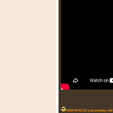
HOW?NO!CUC
(:alcoholiday shit