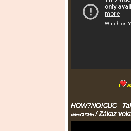
I
W
HOW?NO!CUC - Tak 
/ Zákaz voka
videoCUCklip