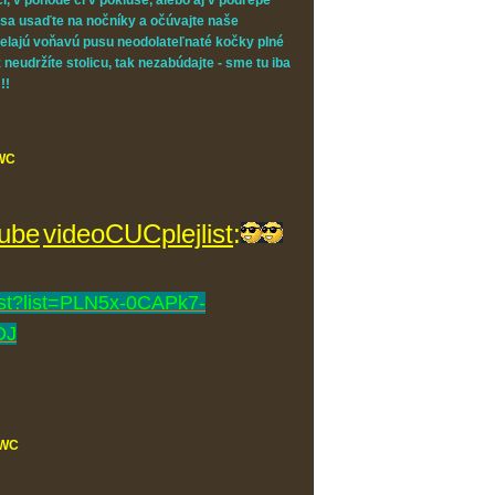
i, v pohode či v pokluse, alebo aj v podrepe
i sa usaďte na nočníky a očúvajte naše
elajú voňavú pusu neodolateľnaté kočky plné
eudržíte stolicu, tak nezabúdajte - sme tu iba
!!
WC
ube
videoCUCplejlist
:
list?list=PLN5x-0CAPk7-
DJ
WC