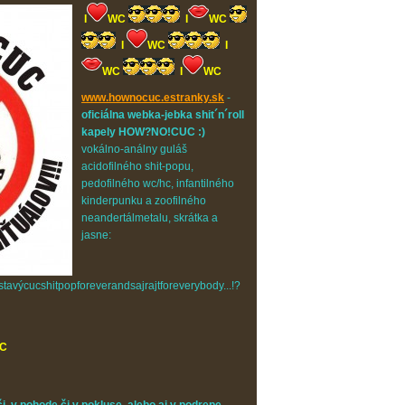
I
WC
I
WC
I
WC
I
WC
I
WC
www.hownocuc.estranky.sk
-
oficiálna webka-jebka shit´n´roll
kapely HOW?NO!CUC :)
vokálno-análny guláš
acidofilného shit-popu,
pedofilného wc/hc, infantilného
kinderpunku a zoofilného
neandertálmetalu, skrátka a
jasne:
výcucshitpopforeverandsajrajtforeverybody...!?
C