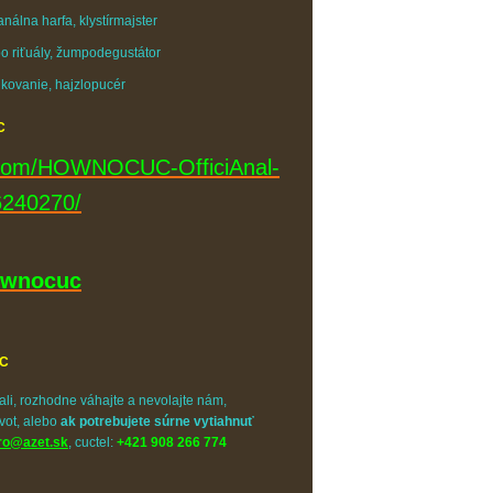
uanálna harfa, klystírmajster
oo riťuály, žumpodegustátor
trikovanie, hajzlopucér
C
.com/HOWNOCUC-OfficiAnal-
240270/
hownocuc
WC
li, rozhodne váhajte a nevolajte nám,
ivot, alebo
ak potrebujete súrne vytiahnuť
ro@azet.sk
,
cuctel:
+421 908 266 774