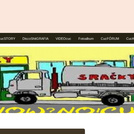
CucSTORY
DiscoShitGRAFIA
VIDEOcuc
Fotoalbum
CucFÓRUM
Cuc