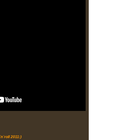
´n´roll 2011:)