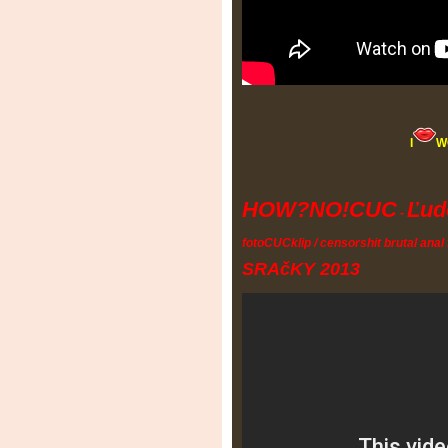
I
W
HOW?NO!CUC
Ľud
-
fotoCUCklip / censorshit brutal anal
SRAčKY 2013