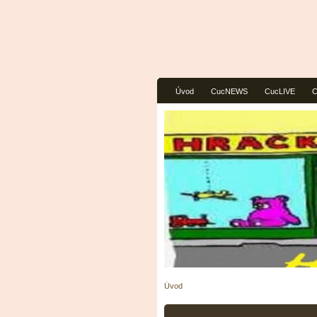
Úvod
CucNEWS
CucLIVE
Úvod