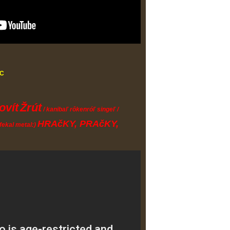
C
ovít
Žrút
/ kanibaľ rôkenróľ singeľ /
HRAčKY, PRAčKY,
 fekal metal:)