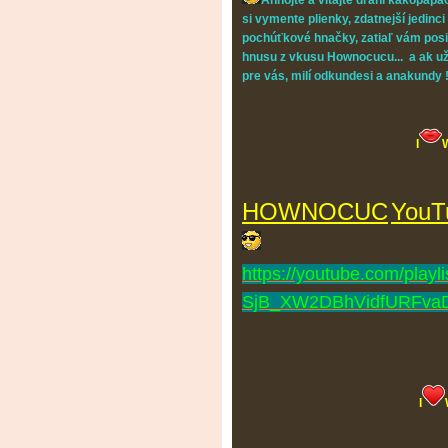
Ahnojte a vitajte drahí kakopapač
si vymente plienky, zdatnejší jedinc
pochúťkové hnačky, zatiaľ vám posi
hnusu z vkusu Hownocucu... a ak už n
pre vás,
milí odkundesi a anakundy !
I
HOWNOCUC
YouT
https://youtube.com/play
SjB_XW2DBhVidfURFva
I