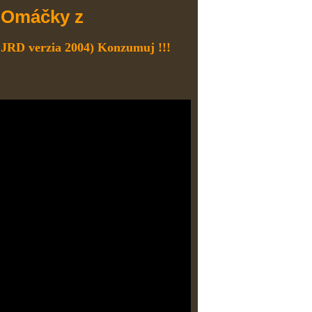
Omáčky z
-
JRD verzia 2004) Konzumuj !!!